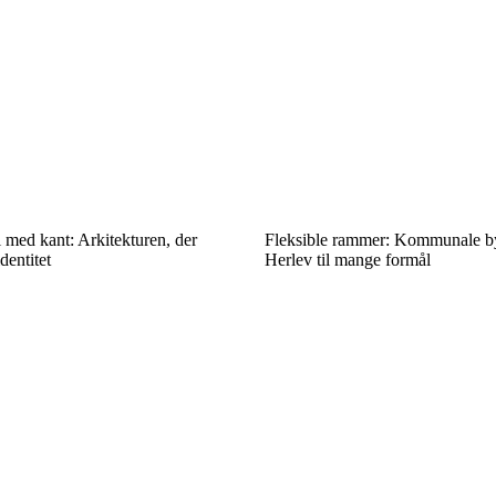
 med kant: Arkitekturen, der
Fleksible rammer: Kommunale by
dentitet
Herlev til mange formål