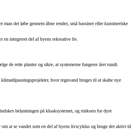
ader man det løbe gennem åbne render, små bassiner eller kunstneriske
n integreret del af byens rekreative liv.
 de rette planter og sikre, at systemerne fungerer året rundt.
limatilpasningsprojekter, hvor regnvand bruges til at skabe nye
ndskes belastningen på kloaksystemet, og risikoen for dyre
 om at se vandet som en del af byens livscyklus og bruge det aktivt til