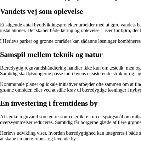
Vandets vej som oplevelse
Et stigende antal byudviklingsprojekter arbejder med at gøre vandets be
installationer. Det skaber både læring og oplevelse – især for børn, der k
I Herlevs parker og grønne områder kan sådanne løsninger kombineres me
Samspil mellem teknik og natur
Bæredygtig regnvandshåndtering handler ikke kun om æstetik, men også 
Samtidig skal løsningerne passe ind i byens eksisterende struktur og t
Kommunale planer og lokale initiativer arbejder ofte sammen om at fin
grønne områder, eller ved at stille krav til bæredygtige løsninger i nyby
En investering i fremtidens by
At tænke regnvand som en ressource er ikke kun et spørgsmål om miljø,
oversvømmelser reduceres. Samtidig får borgerne glæde af flere grønn
Herlevs udvikling viser, hvordan bæredygtighed kan integreres i både sto
at skabe en mere robust og levende by.