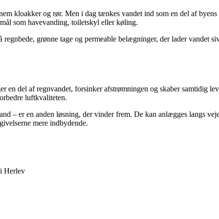
ennem kloakker og rør. Men i dag tænkes vandet ind som en del af byen
mål som havevanding, toiletskyl eller køling.
 regnbede, grønne tage og permeable belægninger, der lader vandet sive n
er en del af regnvandet, forsinker afstrømningen og skaber samtidig le
rbedre luftkvaliteten.
nd – er en anden løsning, der vinder frem. De kan anlægges langs veje,
omgivelserne mere indbydende.
i Herlev