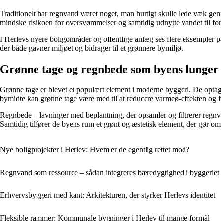
Traditionelt har regnvand været noget, man hurtigt skulle lede væk g
mindske risikoen for oversvømmelser og samtidig udnytte vandet til for
I Herlevs nyere boligområder og offentlige anlæg ses flere eksempler på
der både gavner miljøet og bidrager til et grønnere bymiljø.
Grønne tage og regnbede som byens lunger
Grønne tage er blevet et populært element i moderne byggeri. De optag
bymidte kan grønne tage være med til at reducere varmeø-effekten og fo
Regnbede – lavninger med beplantning, der opsamler og filtrerer regnva
Samtidig tilfører de byens rum et grønt og æstetisk element, der gør 
Nye boligprojekter i Herlev: Hvem er de egentlig rettet mod?
Regnvand som ressource – sådan integreres bæredygtighed i byggeriet 
Erhvervsbyggeri med kant: Arkitekturen, der styrker Herlevs identitet
Fleksible rammer: Kommunale bygninger i Herlev til mange formål