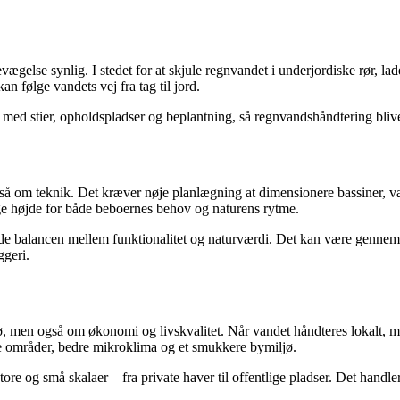
vægelse synlig. I stedet for at skjule regnvandet i underjordiske rør, l
an følge vandets vej fra tag til jord.
d stier, opholdspladser og beplantning, så regnvandshåndtering bliver e
om teknik. Det kræver nøje planlægning at dimensionere bassiner, vælge
age højde for både beboernes behov og naturens rytme.
de balancen mellem funktionalitet og naturværdi. Det kan være gennem k
ggeri.
 men også om økonomi og livskvalitet. Når vandet håndteres lokalt, mi
e områder, bedre mikroklima og et smukkere bymiljø.
re og små skalaer – fra private haver til offentlige pladser. Det handler