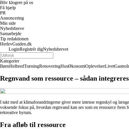
Bliv klogere på os
Få hjælp
PR
Annoncering
Min side
Nyhedsbreve
Samarbejde
Tip redaktionen
HerlevGuiden.dk
Login
Registrér dig
Nyhedsbrevet
Kategorier
Børn
Helbred
Træning
Renovering
Hus
Økonomi
Oplevelser
Livet
Gastro
I
Regnvand som ressource – sådan integreres
I takt med at klimaforandringerne giver mere intense regnskyl og længer
voksende fokus på, hvordan regnvand kan ses som en ressource frem for 
rekreative byrum.
Fra afløb til ressource