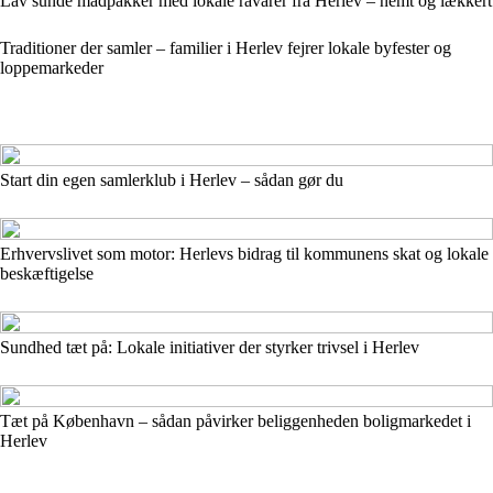
Lav sunde madpakker med lokale råvarer fra Herlev – nemt og lækkert
Traditioner der samler – familier i Herlev fejrer lokale byfester og
loppemarkeder
Start din egen samlerklub i Herlev – sådan gør du
Erhvervslivet som motor: Herlevs bidrag til kommunens skat og lokale
beskæftigelse
Sundhed tæt på: Lokale initiativer der styrker trivsel i Herlev
Tæt på København – sådan påvirker beliggenheden boligmarkedet i
Herlev