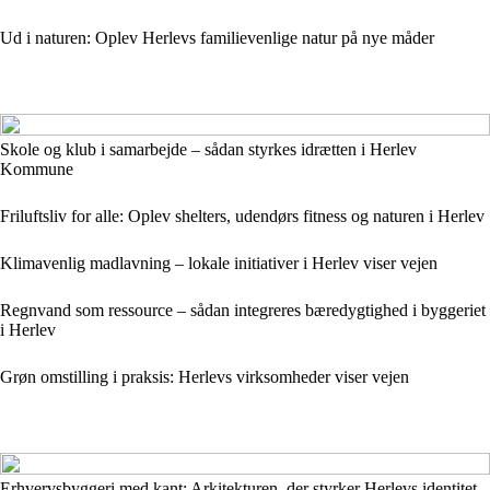
Ud i naturen: Oplev Herlevs familievenlige natur på nye måder
Skole og klub i samarbejde – sådan styrkes idrætten i Herlev
Kommune
Friluftsliv for alle: Oplev shelters, udendørs fitness og naturen i Herlev
Klimavenlig madlavning – lokale initiativer i Herlev viser vejen
Regnvand som ressource – sådan integreres bæredygtighed i byggeriet
i Herlev
Grøn omstilling i praksis: Herlevs virksomheder viser vejen
Erhvervsbyggeri med kant: Arkitekturen, der styrker Herlevs identitet